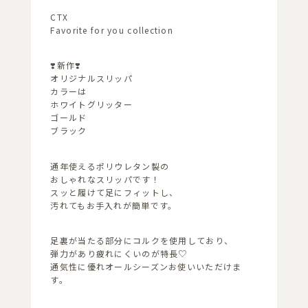
CTX
Favorite for you collection
❣️新作❣️
オリジナルスリッパ
カラーは
ホワイトグリッター
ゴールド
ブラック
通年使えるポリウレタン製の
おしゃれなスリッパです！
スッと履けて足にフィットし、
汚れてもお手入れが簡単です。
足裏が当たる部分にコルクを使用しており、
弾力があり疲れにくいのが特長♡
通気性に優れオールシーズンお使いいただけま
す。